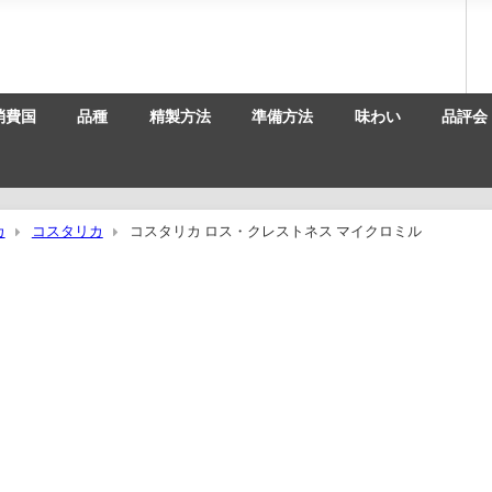
消費国
品種
精製方法
準備方法
味わい
品評会
カ
コスタリカ
コスタリカ ロス・クレストネス マイクロミル