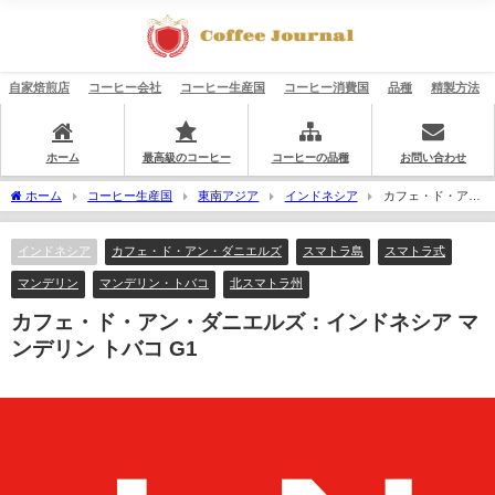
自家焙煎店
コーヒー会社
コーヒー生産国
コーヒー消費国
品種
精製方法
ホーム
最高級のコーヒー
コーヒーの品種
お問い合わせ
ホーム
コーヒー生産国
東南アジア
インドネシア
カフェ・ド・ア
ン・ダニエルズ：インドネシア マンデリン トバコ G1
インドネシア
カフェ・ド・アン・ダニエルズ
スマトラ島
スマトラ式
マンデリン
マンデリン・トバコ
北スマトラ州
カフェ・ド・アン・ダニエルズ：インドネシア マ
ンデリン トバコ G1