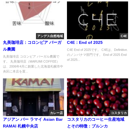
アンデス自然地域
C4E
丸美珈琲店：コロンビア バーガ
C4E：End of 2025
ル農園
C4E End of 2025です。 C4Eは、Definitive.
のノンパナマ部門です。 End of 2025 End
丸美珈琲店 コロンビア バーガル農園で
of 2025...
す。 丸美珈琲店（MARUMI COFFEE）
は、2006年4月に創業した北海道札幌市中
央区に本店を置...
カレー店
コスタリカ
アジアン バー ラマイ Asian Bar
コスタリカのコーヒー生産地域
RAMAI 札幌中央店
とその特徴：ブルンカ