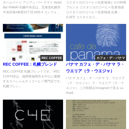
ホームページ アジアン バー ラマイ Asian
コスタリカのコーヒー生産地域とその特徴
Bar RAMAI 札幌中央店は、北海道札幌市
ブルンカ コスタリカのコーヒー生産地域
中央区南4条西10丁目1005-4 コンフォ...
コスタリカのコーヒー生産地域 出典：
ICAFE コスタリカコ...
REC COFFEE
カフェ・デ・パナマ
REC COFFEE：札幌ブレンド
パナマ カフェ・デ・パナマ ラ・
ウエリア（ラ・ウエジャ）
REC COFFEE 札幌ブレンドです。 REC
COFFEEは、福岡県福岡市を中心に展開
パナマ カフェ・デ・パナマ ラ・ウエリア
するスペシャルティコーヒー専門店です。
（ラ・ウエジャ） ラ・ウエリア（ラ・ウ
札幌ブレン...
エジャ） この投稿をInstagramで見る La
Huell...