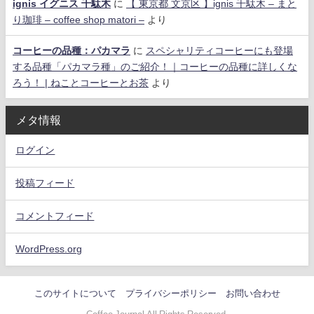
ignis イグニス 千駄木
に
【 東京都 文京区 】ignis 千駄木 – まと
り珈琲 – coffee shop matori –
より
コーヒーの品種：パカマラ
に
スペシャリティコーヒーにも登場
する品種「パカマラ種」のご紹介！｜コーヒーの品種に詳しくな
ろう！ | ねことコーヒーとお茶
より
メタ情報
ログイン
投稿フィード
コメントフィード
WordPress.org
このサイトについて
プライバシーポリシー
お問い合わせ