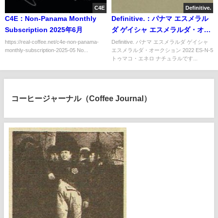
C4E
Definitive.
C4E：Non-Panama Monthly
Definitive.：パナマ エスメラル
Subscription 2025年6月
ダ ゲイシャ エスメラルダ・オー
クション 2022 ES-N-5 トゥマ
https://real-coffee.net/c4e-non-panama-
Definitive. パナマ エスメラルダ ゲイシャ
monthly-subscription-2025-05 No...
エスメラルダ・オークション 2022 ES-N-5
コ・エネロ ナチュラル
トゥマコ・エネロ ナチュラルです...
コーヒージャーナル（Coffee Journal）