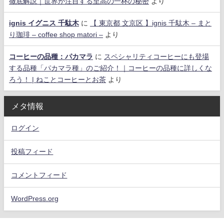
徹底解説｜世界が注目する至高の一杯の秘密
より
ignis イグニス 千駄木
に
【 東京都 文京区 】ignis 千駄木 – まと
り珈琲 – coffee shop matori –
より
コーヒーの品種：パカマラ
に
スペシャリティコーヒーにも登場
する品種「パカマラ種」のご紹介！｜コーヒーの品種に詳しくな
ろう！ | ねことコーヒーとお茶
より
メタ情報
ログイン
投稿フィード
コメントフィード
WordPress.org