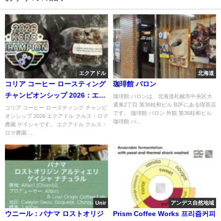
エクアドル
北海道
コリア コーヒー ロースティング
珈琲館 バロン
チャンピオンシップ 2026：エク
珈琲館 バロンは、北海道札幌市中央区大
通東2丁目 第36桂和ビル B2Fにある喫茶店
アドル クルス・ロマ農園 ゲイシ
コリア コーヒー ロースティング チャンピ
です。 珈琲館 バロン 外観 第36桂和ビル
オンシップ 2026 エクアドル クルス・ロマ
ャ
珈琲館 バ...
農園 ゲイシャです。 エクアドル クルス・
ロマ農園 ...
Unir
アンデス自然地域
ウニール：パナマ ロストオリジ
Prism Coffee Works 프리즘커피