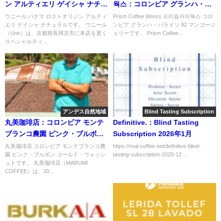
ン アルティエリ ゲイシャ ナチュ
웍스：コロンビア グランハ・パ
ラル
ライソ 92 マンゴージェリー
ウニール パナマ ロストオリジン アルティ
Prism Coffee Works 프리즘커피웍스 コロ
エリ ゲイシャ ナチュラルです。 ウニール
ンビア グランハ・パライソ 92 マンゴージ
（Unir）は、京都府長岡京市に本店を置く
ェリーです。 Prism Coffee...
スペシャルティ...
アンデス自然地域
Blind Tasting Subscription
丸美珈琲店：コロンビア モンテ
Definitive.：Blind Tasting
ブランコ農園 ピンク・ブルボン
Subscription 2026年1月
コールド・ウォッシュト
丸美珈琲店 コロンビア モンテブランコ農
https://real-coffee.net/definitive-blind-
園 ピンク・ブルボン コールド・ウォッシ
tasting-subscription-2025-12 ...
ュトです。 丸美珈琲店（MARUMI
COFFEE）は、20...