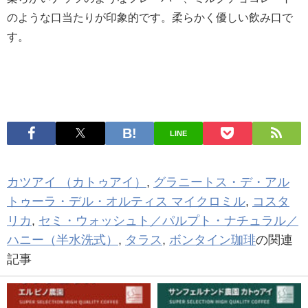
のような口当たりが印象的です。柔らかく優しい飲み口で
す。
LINE
カツアイ （カトゥアイ）
,
グラニートス・デ・アル
トゥーラ・デル・オルティス マイクロミル
,
コスタ
リカ
,
セミ・ウォッシュト／パルプト・ナチュラル／
ハニー（半水洗式）
,
タラス
,
ボンタイン珈琲
の関連
記事