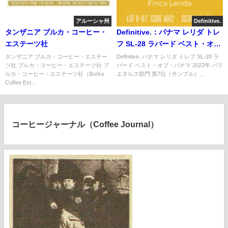
アルーシャ州
Definitive.
タンザニア ブルカ・コーヒー・
Definitive.：パナマ レリダ トレ
エステーツ社
フ SL-28 ラバード ベスト・オ
ブ・パナマ 2022年 バラエタルス
タンザニア ブルカ・コーヒー・エステー
Definitive. パナマ レリダ トレフ SL-28 ラ
ツ社 ブルカ・コーヒー・エステーツ社 ブ
バード ベスト・オブ・パナマ 2022年 バラ
部門 第7位（サンプル）
ルカ・コーヒー・エステーツ社（Burka
エタルス部門 第7位（サンプル）...
Coffee Est...
コーヒージャーナル（Coffee Journal）