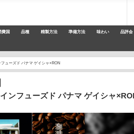
消費国
品種
精製方法
準備方法
味わい
品評会
フューズド パナマ ゲイシャ×RON
インフューズド パナマ ゲイシャ×RO