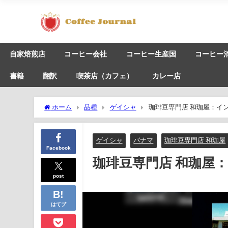
自家焙煎店
コーヒー会社
コーヒー生産国
コーヒー
書籍
翻訳
喫茶店（カフェ）
カレー店
ホーム
品種
ゲイシャ
珈琲豆専門店 和珈屋：イン
ゲイシャ
パナマ
珈琲豆専門店 和珈屋
Facebook
珈琲豆専門店 和珈屋：
post
はてブ