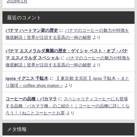
2018年1月
最近のコメント
パナマ ハートマン家の歴史
に
パナマのコーヒーの魅力や特徴を
徹底解説｜世界が注目する至高の一杯の秘密
より
パナマ エスメラルダ農園の歴史：ゲイシャ ベスト・オブ・パナ
マ エスメラルダ スペシャル
に
パナマのコーヒーの魅力や特徴を
徹底解説｜世界が注目する至高の一杯の秘密
より
ignis イグニス 千駄木
に
【 東京都 文京区 】ignis 千駄木 – まと
り珈琲 – coffee shop matori –
より
コーヒーの品種：パカマラ
に
スペシャリティコーヒーにも登場
する品種「パカマラ種」のご紹介！｜コーヒーの品種に詳しくな
ろう！ | ねことコーヒーとお茶
より
メタ情報