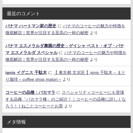
最近のコメント
パナマ ハートマン家の歴史
に
パナマのコーヒーの魅力や特徴を
徹底解説｜世界が注目する至高の一杯の秘密
より
パナマ エスメラルダ農園の歴史：ゲイシャ ベスト・オブ・パナ
マ エスメラルダ スペシャル
に
パナマのコーヒーの魅力や特徴を
徹底解説｜世界が注目する至高の一杯の秘密
より
ignis イグニス 千駄木
に
【 東京都 文京区 】ignis 千駄木 – まと
り珈琲 – coffee shop matori –
より
コーヒーの品種：パカマラ
に
スペシャリティコーヒーにも登場
する品種「パカマラ種」のご紹介！｜コーヒーの品種に詳しくな
ろう！ | ねことコーヒーとお茶
より
メタ情報