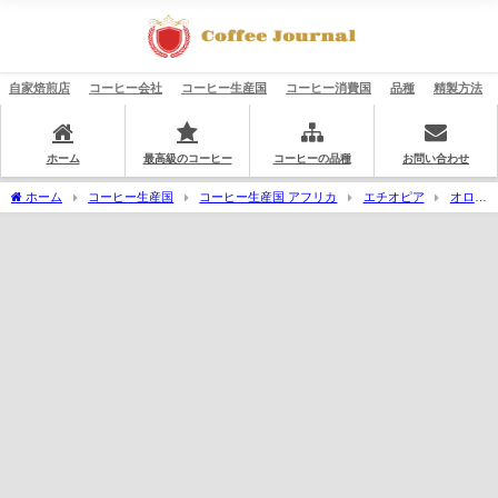
自家焙煎店
コーヒー会社
コーヒー生産国
コーヒー消費国
品種
精製方法
ホーム
最高級のコーヒー
コーヒーの品種
お問い合わせ
ホーム
コーヒー生産国
コーヒー生産国 アフリカ
エチオピア
オロミ
ア州
西アルシ地方