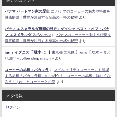
最近のコメント
パナマ ハートマン家の歴史
に
パナマのコーヒーの魅力や特徴を
徹底解説｜世界が注目する至高の一杯の秘密
より
パナマ エスメラルダ農園の歴史：ゲイシャ ベスト・オブ・パナ
マ エスメラルダ スペシャル
に
パナマのコーヒーの魅力や特徴を
徹底解説｜世界が注目する至高の一杯の秘密
より
ignis イグニス 千駄木
に
【 東京都 文京区 】ignis 千駄木 – まと
り珈琲 – coffee shop matori –
より
コーヒーの品種：パカマラ
に
スペシャリティコーヒーにも登場
する品種「パカマラ種」のご紹介！｜コーヒーの品種に詳しくな
ろう！ | ねことコーヒーとお茶
より
メタ情報
ログイン