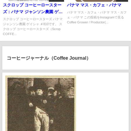
スクロップ コーヒーロースター
パナマ マス・カフェ・パナマ
ズ：パナマ ジャンソン農園 ゲイ
パナマ マス・カフェ・パナマ マス・カフ
ェ・パナマ この投稿をInstagramで見る
シャ ＃810
スクロップ コーヒーロースターズ パナマ
Coffee Grower / Productor(...
ジャンソン農園 ゲイシャ ＃810です。 ス
クロップ コーヒーロースターズ（Scrop
COFFE...
コーヒージャーナル（Coffee Journal）