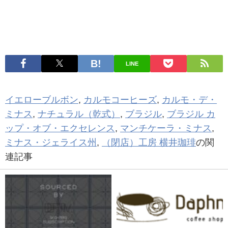
LINE
イエローブルボン
,
カルモコーヒーズ
,
カルモ・デ・
ミナス
,
ナチュラル（乾式）
,
ブラジル
,
ブラジル カ
ップ・オブ・エクセレンス
,
マンチケーラ・ミナス
,
ミナス・ジェライス州
,
（閉店）工房 横井珈琲
の関
連記事