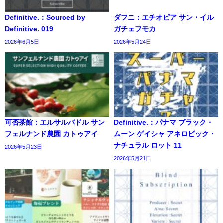
Definitive.：Sourced by
ダフニ：エチオピア サン・イル
Definitive. 019
ガチェフモカ
2026年6月5日
2026年5月24日
可否茶館：エルサルバドル サン
Definitive.：パナマ ブラック・
フェルナンド農園 カトゥアイ
ムーン ゲイシャ アネロビック・
ナチュラル ロット 11
2026年5月23日
2026年5月21日