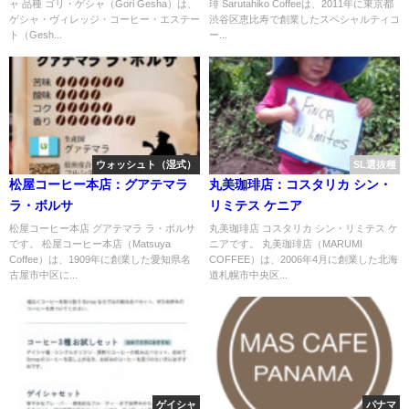
ャ 品種 ゴリ・ゲシャ（Gori Gesha）は、
琲 Sarutahiko Coffeeは、2011年に東京都
ゲシャ・ヴィレッジ・コーヒー・エステー
渋谷区恵比寿で創業したスペシャルティコ
ト（Gesh...
ー...
ウォッシュト（湿式）
SL選抜種
松屋コーヒー本店：グアテマラ
丸美珈琲店：コスタリカ シン・
ラ・ボルサ
リミテス ケニア
松屋コーヒー本店 グアテマラ ラ・ボルサ
丸美珈琲店 コスタリカ シン・リミテス ケ
です。 松屋コーヒー本店（Matsuya
ニアです。 丸美珈琲店（MARUMI
Coffee）は、1909年に創業した愛知県名
COFFEE）は、2006年4月に創業した北海
古屋市中区に...
道札幌市中央区...
ゲイシャ
パナマ