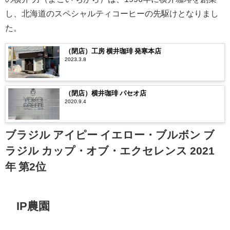
し、北海道のスペシャルティコーヒーの先駆けとなりまし
た。
（閉店）工房 横井珈琲 発寒本店
2023.3.8
（閉店）横井珈琲 パセオ店
2020.9.4
ブラジル アイピー イエロー・ブルボン ブ
ラジル カップ・オブ・エクセレンス 2021
年 第2位
IP農園