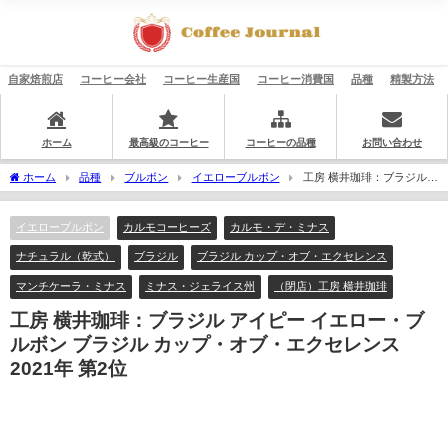
自家焙煎店
コーヒー会社
コーヒー生産国
コーヒー消費国
品種
精製方法
ホーム
最高級のコーヒー
コーヒーの品種
お問い合わせ
ホーム
品種
ブルボン
イエローブルボン
工房 横井珈琲：ブラジル
アイピー イエロー・ブルボン ブラジル カップ・オブ・エクセレンス 2021年 第2位
イエローブルボン
カルモコーヒーズ
カルモ・デ・ミナス
ナチュラル（乾式）
ブラジル
ブラジル カップ・オブ・エクセレンス
マンチケーラ・ミナス
ミナス・ジェライス州
（閉店）工房 横井珈琲
工房 横井珈琲：ブラジル アイピー イエロー・ブ
ルボン ブラジル カップ・オブ・エクセレンス
2021年 第2位