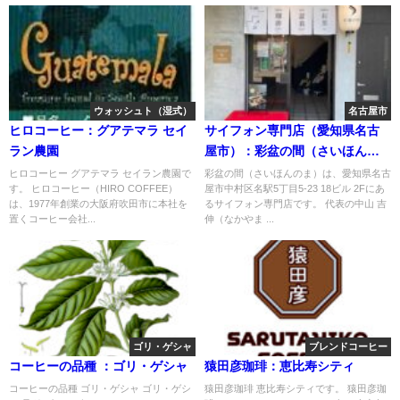
ウォッシュト（湿式）
名古屋市
ヒロコーヒー：グアテマラ セイ
サイフォン専門店（愛知県名古
ラン農園
屋市）：彩盆の間（さいほんの
ま）
ヒロコーヒー グアテマラ セイラン農園で
彩盆の間（さいほんのま）は、愛知県名古
す。 ヒロコーヒー（HIRO COFFEE）
屋市中村区名駅5丁目5-23 18ビル 2Fにあ
は、1977年創業の大阪府吹田市に本社を
るサイフォン専門店です。 代表の中山 吉
置くコーヒー会社...
伸（なかやま ...
ゴリ・ゲシャ
ブレンドコーヒー
コーヒーの品種 ：ゴリ・ゲシャ
猿田彦珈琲：恵比寿シティ
コーヒーの品種 ゴリ・ゲシャ ゴリ・ゲシ
猿田彦珈琲 恵比寿シティです。 猿田彦珈