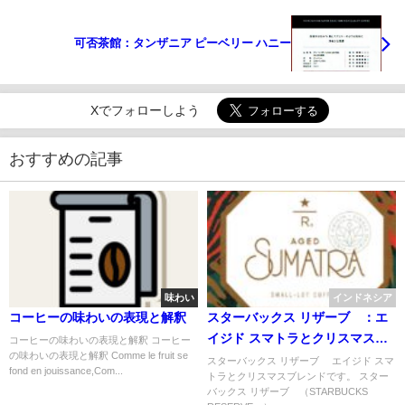
可否茶館：タンザニア ピーベリー ハニー
Xでフォローしよう
おすすめの記事
味わい
インドネシア
コーヒーの味わいの表現と解釈
スターバックス リザーブ®：エ
イジド スマトラとクリスマスブ
コーヒーの味わいの表現と解釈 コーヒー
の味わいの表現と解釈 Comme le fruit se
レンド
スターバックス リザーブ® エイジド スマ
fond en jouissance,Com...
トラとクリスマスブレンドです。 スター
バックス リザーブ®（STARBUCKS