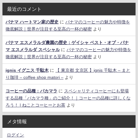
最近のコメント
パナマ ハートマン家の歴史
に
パナマのコーヒーの魅力や特徴を
徹底解説｜世界が注目する至高の一杯の秘密
より
パナマ エスメラルダ農園の歴史：ゲイシャ ベスト・オブ・パナ
マ エスメラルダ スペシャル
に
パナマのコーヒーの魅力や特徴を
徹底解説｜世界が注目する至高の一杯の秘密
より
ignis イグニス 千駄木
に
【 東京都 文京区 】ignis 千駄木 – まと
り珈琲 – coffee shop matori –
より
コーヒーの品種：パカマラ
に
スペシャリティコーヒーにも登場
する品種「パカマラ種」のご紹介！｜コーヒーの品種に詳しくな
ろう！ | ねことコーヒーとお茶
より
メタ情報
ログイン