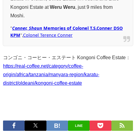
Kongoni Estate at
Weru Weru
, just 9 miles from
Moshi.
"
Conner, Shaun
Memories of Colonel T.S.Conner DSO
KPM
",
Colonel Terence Conner
コンゴニ・コーヒー・エステート Kongoni Coffee Estate：
https://real-coffee.net/category/coffee-
origin/africa/tanzania/manyara-region/karatu-
district/oldeani/kongoni-coffee-estate
LINE