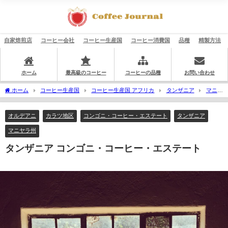
自家焙煎店
コーヒー会社
コーヒー生産国
コーヒー消費国
品種
精製方法
ホーム
最高級のコーヒー
コーヒーの品種
お問い合わせ
ホーム
コーヒー生産国
コーヒー生産国 アフリカ
タンザニア
マニヤ
ラ州
カラツ地区
オルデアニ
タンザニア コンゴニ・コーヒー・エステート
オルデアニ
カラツ地区
コンゴニ・コーヒー・エステート
タンザニア
マニヤラ州
タンザニア コンゴニ・コーヒー・エステート