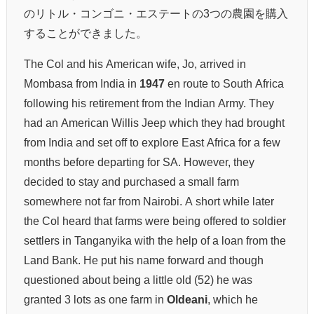
のリトル・コンゴニ・エステートの3つの農園を購入
することができました。
The Col and his American wife, Jo, arrived in
Mombasa from India in
1947
en route to South Africa
following his retirement from the Indian Army. They
had an American Willis Jeep which they had brought
from India and set off to explore East Africa for a few
months before departing for SA. However, they
decided to stay and purchased a small farm
somewhere not far from Nairobi. A short while later
the Col heard that farms were being offered to soldier
settlers in Tanganyika with the help of a loan from the
Land Bank. He put his name forward and though
questioned about being a little old (52) he was
granted 3 lots as one farm in
Oldeani
, which he