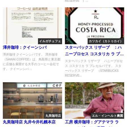
RESERVE®）...
イルガチェフェ
カツカイ（カトゥカイ）
澤井珈琲：クイーンシバ
スターバックス リザーブ®：ハ
ニープロセス コスタリカ ラ プレ
澤井珈琲 クイーンシバです。 澤井珈琲
（SAWAI COFFEE）は、鳥取県と東京都
セルバ
スターバックス リザーブ® ハニープロセ
に店舗を展開する大手のコーヒー会社で
ス コスタリカ ラ プレセルバです。 スタ
す。 クイーンシバ ...
ーバックス リザーブ®（STARBUCKS
RESERVE...
丸美珈琲店
エル・インヘルト農園
丸美珈琲店 丸井今井札幌本店
工房 横井珈琲：グアテマラ ラ