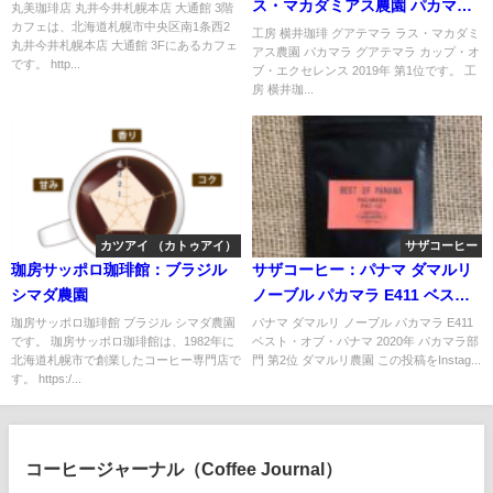
ス・マカダミアス農園 パカマラ
丸美珈琲店 丸井今井札幌本店 大通館 3階
カフェは、北海道札幌市中央区南1条西2
グアテマラ カップ・オブ・エク
工房 横井珈琲 グアテマラ ラス・マカダミ
丸井今井札幌本店 大通館 3Fにあるカフェ
アス農園 パカマラ グアテマラ カップ・オ
セレンス 2019年 第1位
です。 http...
ブ・エクセレンス 2019年 第1位です。 工
房 横井珈...
カツアイ （カトゥアイ）
サザコーヒー
珈房サッポロ珈琲館：ブラジル
サザコーヒー：パナマ ダマルリ
シマダ農園
ノーブル パカマラ E411 ベス
ト・オブ・パナマ 2020年 パカマ
珈房サッポロ珈琲館 ブラジル シマダ農園
パナマ ダマルリ ノーブル パカマラ E411
です。 珈房サッポロ珈琲館は、1982年に
ベスト・オブ・パナマ 2020年 パカマラ部
ラ部門 第2位
北海道札幌市で創業したコーヒー専門店で
門 第2位 ダマルリ農園 この投稿をInstag...
す。 https:/...
コーヒージャーナル（Coffee Journal）