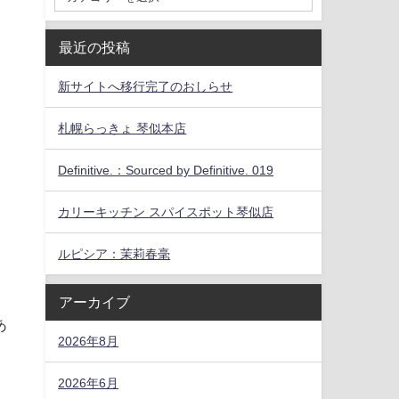
最近の投稿
新サイトへ移行完了のおしらせ
札幌らっきょ 琴似本店
Definitive.：Sourced by Definitive. 019
カリーキッチン スパイスポット琴似店
ルピシア：茉莉春毫
アーカイブ
あ
2026年8月
2026年6月