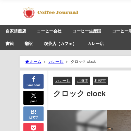
自家焙煎店
コーヒー会社
コーヒー生産国
コーヒー
書籍
翻訳
喫茶店（カフェ）
カレー店
ホーム
カレー店
クロック clock
カレー店
北海道
札幌市
Facebook
クロック clock
post
はてブ