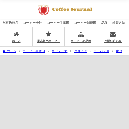
自家焙煎店
コーヒー会社
コーヒー生産国
コーヒー消費国
品種
精製方法
ホーム
最高級のコーヒー
コーヒーの品種
お問い合わせ
ホーム
コーヒー生産国
南アメリカ
ボリビア
ラ・パス県
南ユン
ガス地方
ヤナカチ市