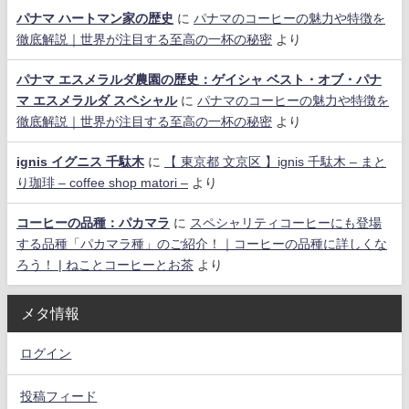
パナマ ハートマン家の歴史
に
パナマのコーヒーの魅力や特徴を
徹底解説｜世界が注目する至高の一杯の秘密
より
パナマ エスメラルダ農園の歴史：ゲイシャ ベスト・オブ・パナ
マ エスメラルダ スペシャル
に
パナマのコーヒーの魅力や特徴を
徹底解説｜世界が注目する至高の一杯の秘密
より
ignis イグニス 千駄木
に
【 東京都 文京区 】ignis 千駄木 – まと
り珈琲 – coffee shop matori –
より
コーヒーの品種：パカマラ
に
スペシャリティコーヒーにも登場
する品種「パカマラ種」のご紹介！｜コーヒーの品種に詳しくな
ろう！ | ねことコーヒーとお茶
より
メタ情報
ログイン
投稿フィード