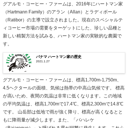
グアルモ・コーヒー・ファームは、2016年にハートマン家
（Hartmann Family）のアラン（Allan）とラディボール
（Ratibor）の主導で設立されました。現在のスペシャルテ
ィコーヒー市場の需要をターゲットにした、珍しい品種と
新しい精製方法を試みる、ハートマン家の実験的な農園で
す。
パナマ ハートマン家の歴史
2021.1.27
グアルモ・コーヒー・ファームは、標高1,700m-1,750m、
4.5ヘクタールの面積、気候は熱帯の中高山気候です。 標高
が高いため、夜間の気温は非常に低くなります。この地域
の平均気温は、標高1,700mで17.4℃、標高2,300mで14.8℃
です。 山岳部は低地で雨が強く降り、標高が高くなるとと
もに降雨量が減少します。また、「バハレケ
（Bajareque）」と呼ばれる霧が頻繁に発生します。これら