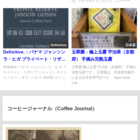
は、パナマのトップロット（スーパー...
Definitive.
日本茶
Definitive.：パナマ ジャンソン
玉翠園：極上玉露 宇治茶（京都
ラ・ヒガ プライベート・リザー
府） 手摘み完熟玉露
ブ ジャンソン ゲイシャ ベスト・
Definitive. パナマ ジャンソン ラ・ヒガ プ
玉翠園 極上玉露 宇治茶（京都府） 手摘み
ライベート・リザーブ ジャンソン ゲイシ
完熟玉露です。 玉翠園は、北海道札幌市
オブ・パナマ 2023年 ゲイシャ
ャ ベスト・オブ・パナマ 2023年 ゲイシ...
にある日本茶専門店です。 https://real-
ナチュラル部門 第3位（サンプ
coff...
ル）
コーヒージャーナル（Coffee Journal）