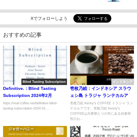
Xでフォローしよう
おすすめの記事
Blind Tasting Subscription
インドネシア
Definitive.：Blind Tasting
壱枚乃絵：インドネシア スラウ
Subscription 2024年2月
ェシ島 トラジャ ランテカルア
https://real-coffee.net/definitive-blind-
壱枚乃絵 Kenny's COFFEE トラジャ ラン
tasting-subscription-2024-01 ...
テカルアです。壱枚乃絵 Kenny's
COFFEEは兵庫県たつの市にある自家焙
煎のお...