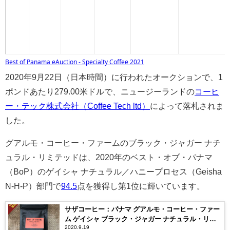
Best of Panama eAuction - Specialty Coffee 2021
2020年9月22日（日本時間）に行われたオークションで、1
ポンドあたり279.00米ドルで、ニュージーランドの
コーヒ
ー・テック株式会社（Coffee Tech ltd）
によって落札されま
した。
グアルモ・コーヒー・ファームの
ブラック・ジャガー ナチ
ュラル・リミテッドは、2020年の
ベスト・オブ・パナマ
（BoP）のゲイシャ ナチュラル／ハニープロセス（Geisha
N-H-P）部門で
94.5
点を獲得し第1位に輝いています。
サザコーヒー：パナマ グアルモ・コーヒー・ファー
ム ゲイシャ ブラック・ジャガー ナチュラル・リミ
2020.9.19
テッド D427 ベスト・オブ・パナマ 2020年 ゲイシャ