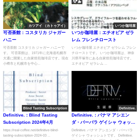
カツアイ （カトゥアイ）
いつか珈琲屋
可否茶館：コスタリカ ジャガー
いつか珈琲屋：エチオピア ゼラ
ハニー
レム フレンチロースト
可否茶館 コスタリカ ジャガー ハニーで
いつか珈琲屋 エチオピア ゼラレム フレン
す。 可否茶館は、1971年に北海道札幌市
チローストです。 いつか珈琲屋は、神奈
大通に開業した自家焙煎珈琲店です。現在
川県平塚市にある自家焙煎珈琲店です。
小樽市と札幌市を中心...
エチオピア ゼラレム ...
Blind Tasting Subscription
Definitive.
Definitive.：Blind Tasting
Definitive.：パナマ アシエン
Subscription 2024年4月
ダ・バーバラ ゲイシャ ウォッシ
ュト
https://real-coffee.net/definitive-blind-
Definitive. パナマ アシエンダ・バーバラ
tasting-subscription-2024-03 ...
ゲイシャ ウォッシュトです。 Definitive.