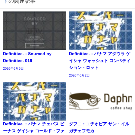
ト
の関連記事
Definitive.：Sourced by
Definitive.：パナマ アダウラ ゲ
Definitive. 019
イシャ ウォッシュト コンペティ
ション・ロット
2026年6月5日
2026年6月2日
Definitive.：パナマ チェバス ビ
ダフニ：エチオピア サン・イル
ーナス ゲイシャ コールド・ファ
ガチェフモカ