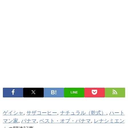
LINE
ゲイシャ
,
サザコーヒー
,
ナチュラル（乾式）
,
ハート
マン家
,
パナマ
,
ベスト・オブ・パナマ
,
レナシミエン