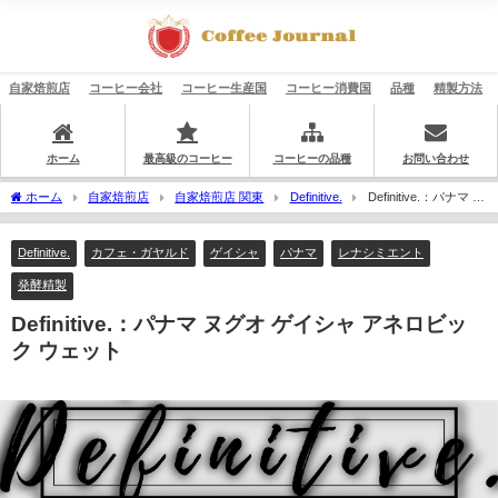
自家焙煎店
コーヒー会社
コーヒー生産国
コーヒー消費国
品種
精製方法
ホーム
最高級のコーヒー
コーヒーの品種
お問い合わせ
ホーム
自家焙煎店
自家焙煎店 関東
Definitive.
Definitive.：パナマ ヌ
グオ ゲイシャ アネロビック ウェット
Definitive.
カフェ・ガヤルド
ゲイシャ
パナマ
レナシミエント
発酵精製
Definitive.：パナマ ヌグオ ゲイシャ アネロビッ
ク ウェット