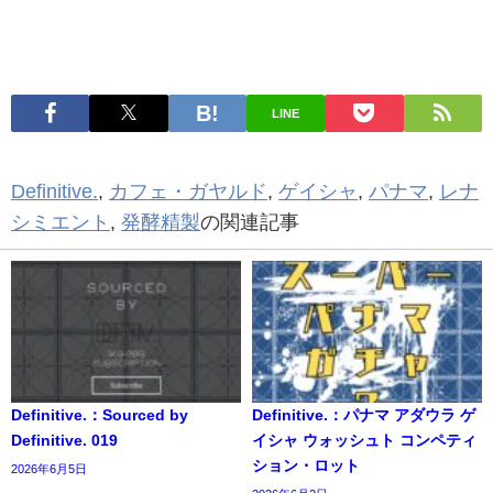
LINE
Definitive.
,
カフェ・ガヤルド
,
ゲイシャ
,
パナマ
,
レナ
シミエント
,
発酵精製
の関連記事
Definitive.：Sourced by
Definitive.：パナマ アダウラ ゲ
Definitive. 019
イシャ ウォッシュト コンペティ
ション・ロット
2026年6月5日