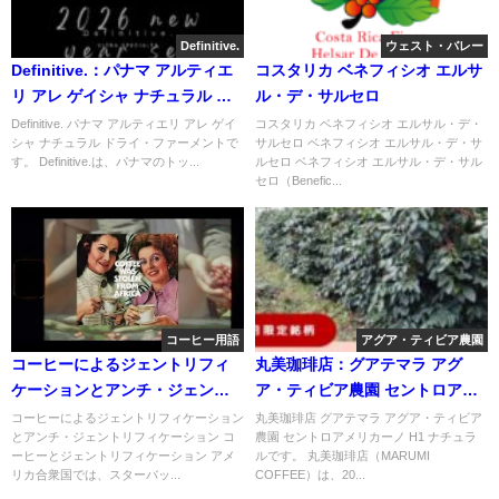
Definitive.
ウェスト・バレー
Definitive.：パナマ アルティエ
コスタリカ ベネフィシオ エルサ
リ アレ ゲイシャ ナチュラル ド
ル・デ・サルセロ
ライ・ファーメント
Definitive. パナマ アルティエリ アレ ゲイ
コスタリカ ベネフィシオ エルサル・デ・
シャ ナチュラル ドライ・ファーメントで
サルセロ ベネフィシオ エルサル・デ・サ
す。 Definitive.は、パナマのトッ...
ルセロ ベネフィシオ エルサル・デ・サル
セロ（Benefic...
コーヒー用語
アグア・ティビア農園
コーヒーによるジェントリフィ
丸美珈琲店：グアテマラ アグ
ケーションとアンチ・ジェント
ア・ティビア農園 セントロアメ
リフィケーション
リカーノ H1 ナチュラル
コーヒーによるジェントリフィケーション
丸美珈琲店 グアテマラ アグア・ティビア
とアンチ・ジェントリフィケーション コ
農園 セントロアメリカーノ H1 ナチュラ
ーヒーとジェントリフィケーション アメ
ルです。 丸美珈琲店（MARUMI
リカ合衆国では、スターバッ...
COFFEE）は、20...