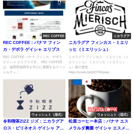
REC COFFEE
ニカラグア
REC COFFEE：パナマ フィン
ニカラグア フィンカス・ミエリ
カ・デボラ ゲイシャ エリプス
ッヒ（ミエリッシュ）
REC COFFEE パナマ フィンカ・デボラ
ニカラグア フィンカス・ミエリッヒ（ミ
ゲイシャ エリプスです。 REC COFFEE
エリッシュ） ミエリッヒ（ミエリッシ
は、福岡県福岡市を中心に展開するスペシ
ュ）家の歴史
ャルティ...
https://youtu.be/ptOYKkpwp...
ウォッシュト（湿式）
ウォッシュト（湿式）
令和喫茶ZIZZ ジズ：ニカラグア
松屋コーヒー本店：パナマ エス
ロス・ピリネオス ゲイシャ アネ
メラルダ農園 ゲイシャ エスメラ