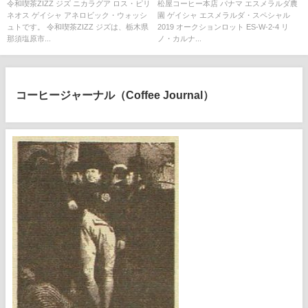
ロビック・ウォッシュト
ルダ・スペシャル 2019 ES-W-2-
令和喫茶ZIZZ ジズ ニカラグア ロス・ピリ
松屋コーヒー本店 パナマ エスメラルダ農
ネオス ゲイシャ アネロビック・ウォッシ
園 ゲイシャ エスメラルダ・スペシャル
4 リノ・カルナバル ウォッシュ
ュトです。 令和喫茶ZIZZ ジズは、栃木県
2019 オークションロット ES-W-2-4 リ
ト
那須塩原市...
ノ・カルナ...
コーヒージャーナル（Coffee Journal）