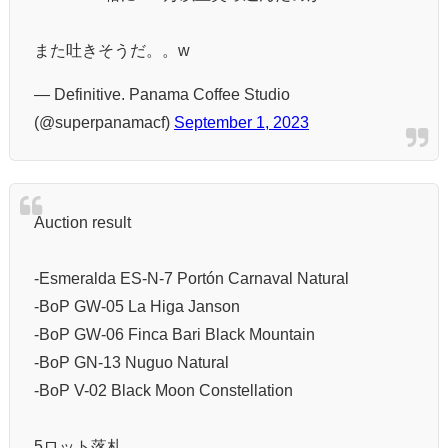
また吐きそうだ。。w
— Definitive. Panama Coffee Studio
(@superpanamacf)
September 1, 2023
Auction result
-Esmeralda ES-N-7 Portón Carnaval Natural
-BoP GW-05 La Higa Janson
-BoP GW-06 Finca Bari Black Mountain
-BoP GN-13 Nuguo Natural
-BoP V-02 Black Moon Constellation
5ロット落札