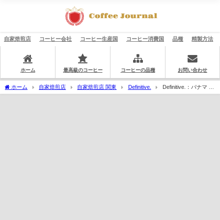
自家焙煎店
コーヒー会社
コーヒー生産国
コーヒー消費国
品種
精製方法
ホーム
最高級のコーヒー
コーヒーの品種
お問い合わせ
ホーム
自家焙煎店
自家焙煎店 関東
Definitive.
Definitive.：パナマ ブ
ラック・ムーン コンステレーション ベスト・オブ・パナマ 2023年 バラエタルス部門
第2位