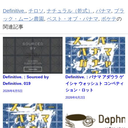
Definitive.
,
チロソ
,
ナチュラル（乾式）
,
パナマ
,
ブラ
ック・ムーン農園
,
ベスト・オブ・パナマ
,
ボケテ
の
関連記事
Definitive.：Sourced by
Definitive.：パナマ アダウラ ゲ
Definitive. 019
イシャ ウォッシュト コンペティ
ション・ロット
2026年6月5日
2026年6月2日