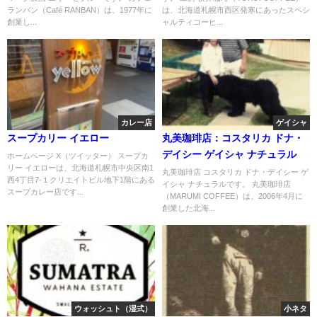
ランバン（Café RANBAN）は、1977年に
は、北海道札幌市西区発寒にあったスペシ
創業し...
ャルティコーヒ...
カレー店
ゲイシャ
スープカリー イエロー
丸美珈琲店：コスタリカ ドナ・
デイシー ゲイシャ ナチュラル
ホームページ X（ツイッター） スープカ
リー イエローは、北海道札幌市中央区南1
丸美珈琲店 コスタリカ ドナ・デイシー ゲ
西4丁目7-１クリエイトビル地下1階にある
イシャ ナチュラルです。 丸美珈琲店
スープカレー店です...
（MARUMI COFFEE）は、2006年4月に
創業した北海...
ウォッシュト（湿式）
小ネタ