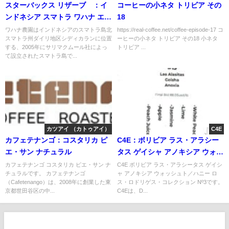
スターバックス リザーブ®：イ
コーヒーの小ネタ トリビア その
ンドネシア スマトラ ワハナ エス
18
テート
ワハナ農園はインドネシアのスマトラ島北
https://real-coffee.net/coffee-episode-17 コ
スマトラ州ダイリ地区シディカランに位置
ーヒーの小ネタ トリビア その18 小ネタ
する、2005年にサリマクムール社によっ
トリビア ...
て設立されたスマトラ島で...
カツアイ （カトゥアイ）
C4E
カフェテナンゴ：コスタリカ ピ
C4E：ボリビア ラス・アラシー
エ・サン ナチュラル
タス ゲイシャ アノキシア ウォッ
シュト／ハニー ロス・ロドリゲ
カフェテナンゴ コスタリカ ピエ・サン ナ
C4E ボリビア ラス・アラシータス ゲイシ
チュラルです。 カフェテナンゴ
ャ アノキシア ウォッシュト／ハニー ロ
ス・コレクション Nº3
（Cafetenango）は、2008年に創業した東
ス・ロドリゲス・コレクション Nº3です。
京都世田谷区の中...
C4Eは、D...