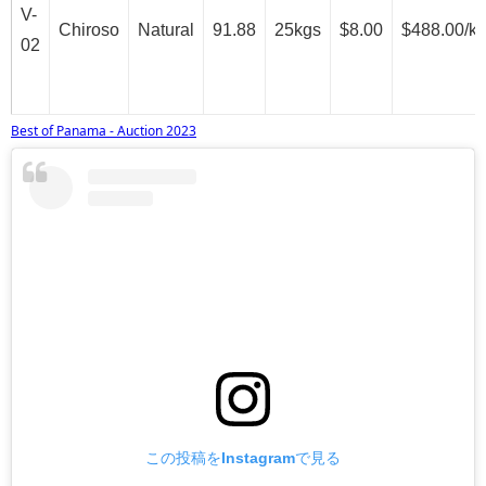
V-
Chiroso
Natural
91.88
25kgs
$8.00
$488.00/k
02
Best of Panama - Auction 2023
この投稿をInstagramで見る