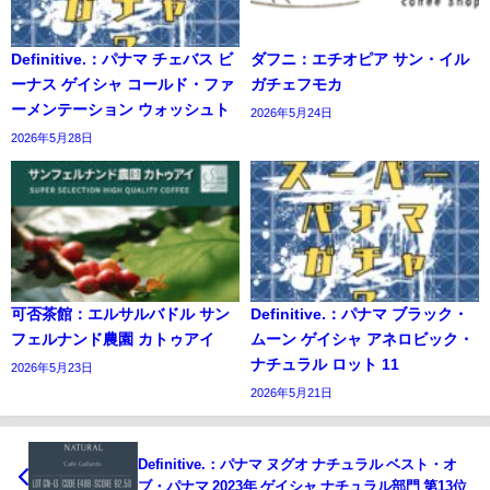
Definitive.：パナマ チェバス ビ
ダフニ：エチオピア サン・イル
ーナス ゲイシャ コールド・ファ
ガチェフモカ
ーメンテーション ウォッシュト
2026年5月24日
2026年5月28日
可否茶館：エルサルバドル サン
Definitive.：パナマ ブラック・
フェルナンド農園 カトゥアイ
ムーン ゲイシャ アネロビック・
ナチュラル ロット 11
2026年5月23日
2026年5月21日
Definitive.：パナマ ヌグオ ナチュラル ベスト・オ
ブ・パナマ 2023年 ゲイシャ ナチュラル部門 第13位