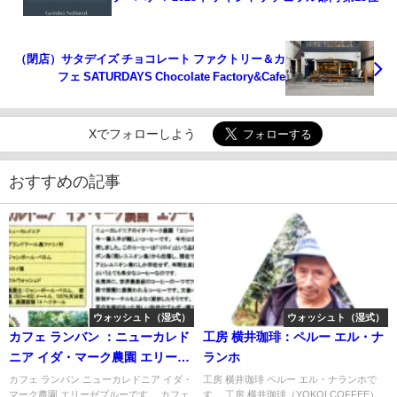
（閉店）サタデイズ チョコレート ファクトリー＆カ
フェ SATURDAYS Chocolate Factory&Cafe
Xでフォローしよう
おすすめの記事
ウォッシュト（湿式）
ウォッシュト（湿式）
カフェ ランバン ：ニューカレド
工房 横井珈琲：ペルー エル・ナ
ニア イダ・マーク農園 エリーゼ
ランホ
ブルー
カフェ ランバン ニューカレドニア イダ・
工房 横井珈琲 ペルー エル・ナランホで
マーク農園 エリーゼブルーです。 カフェ
す。 工房 横井珈琲（YOKOI COFFEE）