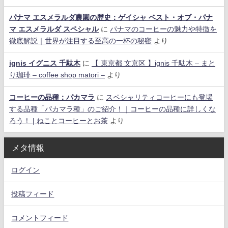
パナマ エスメラルダ農園の歴史：ゲイシャ ベスト・オブ・パナ
マ エスメラルダ スペシャル
に
パナマのコーヒーの魅力や特徴を
徹底解説｜世界が注目する至高の一杯の秘密
より
ignis イグニス 千駄木
に
【 東京都 文京区 】ignis 千駄木 – まと
り珈琲 – coffee shop matori –
より
コーヒーの品種：パカマラ
に
スペシャリティコーヒーにも登場
する品種「パカマラ種」のご紹介！｜コーヒーの品種に詳しくな
ろう！ | ねことコーヒーとお茶
より
メタ情報
ログイン
投稿フィード
コメントフィード