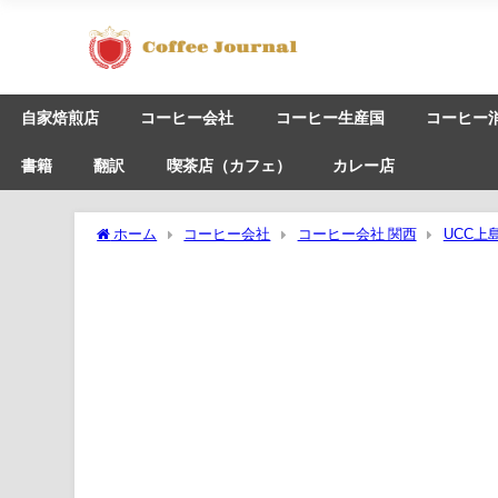
自家焙煎店
コーヒー会社
コーヒー生産国
コーヒー
書籍
翻訳
喫茶店（カフェ）
カレー店
ホーム
コーヒー会社
コーヒー会社 関西
UCC上
ブ・エクセレンス 2017年 ブラジル・ナチュラルズ 第11位