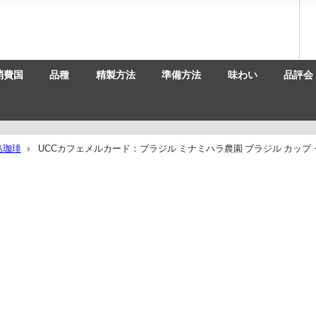
消費国
品種
精製方法
準備方法
味わい
品評会
島珈琲
UCCカフェメルカード：ブラジル ミナミハラ農園 ブラジル カップ