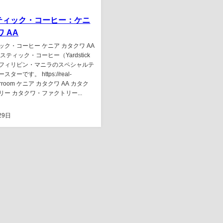
ティック・コーヒー：ケニ
ワ AA
ク・コーヒー ケニア カタクワ AA
スティック・コーヒー（Yardstick
は、フィリピン・マニラのスペシャルテ
ーです。 https://real-
/heirroom ケニア カタクワ AA カタク
ー カタクワ・ファクトリー...
29日