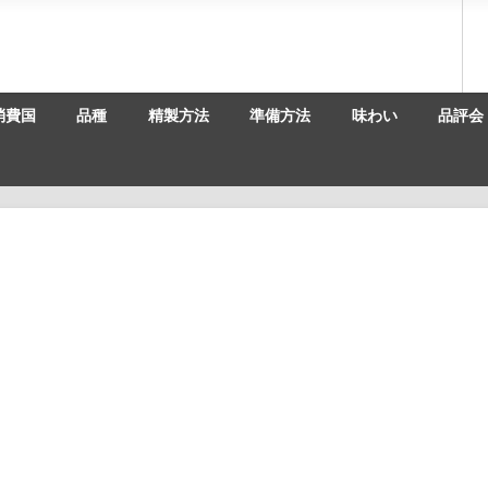
消費国
品種
精製方法
準備方法
味わい
品評会