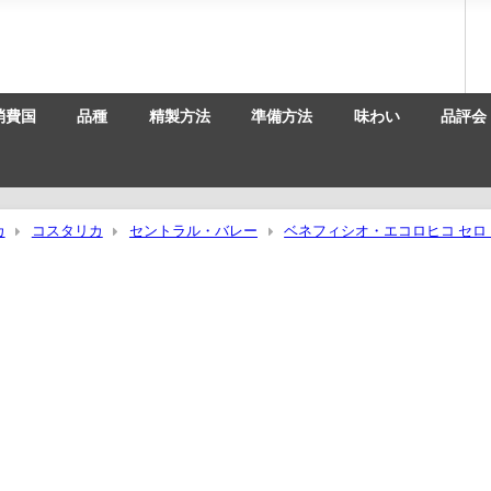
消費国
品種
精製方法
準備方法
味わい
品評会
カ
コスタリカ
セントラル・バレー
ベネフィシオ・エコロヒコ セロ