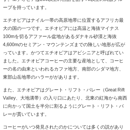
ープを持っています。
エチオピアはナイル一帯の高原地帯に位置するアフリカ最
大の国の一つです。エチオピアには高温と海抜マイナス
100mを切るアファール盆地があるダナキル砂漠と海抜
4,600mのセミアン・マウンテンズまでの険しい地形が広が
っています。かつてエチオピアはアビシニアと呼ばれてい
ました。エチオピアコーヒーの主要な産地として、コーヒ
ーの名の由来といわれるカファ地方、南部のシダマ地方、
東部山岳地帯のハラーががあります。
また、エチオピアはグレート・リフト・バレー（Great Rift
Valley、大地溝帯）の入り口にあたり、北東の紅海から南西
に向かって国土を半分に割るようにグレート・リフト・バ
レーが貫いています。
コーヒーがいつ発見されたのかについては多くの説があり