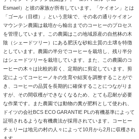
Esmael）と彼の家族が所有しています。「ケイオン」とは
「ゴール（目標）」という意味で、その名の通りケイオン
マウンテン農園は栽培から輸出までのコーヒーのプロセス
を管理しています。この農園はこの地域原産の自然林の木
陰（シェードツリー）にある肥沃な砂粘土質の土壌を特徴
としています。農園の半分でコーヒーを栽培し、残り半分
はシェードツリーを栽培しています。また、この農園のコ
ーヒーの木々は比較的若く、定期的に剪定しています。剪
定によってコーヒーノキの生育や結実を調整することがで
き、コーヒーの品質を長期的に確保することにつながりま
すが、その間収穫ができなくなるため、とても忍耐が必要
な作業です。また農園では動物の糞が肥料として使われ、
ドイツの会社BCS ECO GARANTIE PLの有機基準によって
証明されるような有機農法が採用されています。コーヒー
チェリーは地元の村の人々によって10月から2月に収穫され
ます。