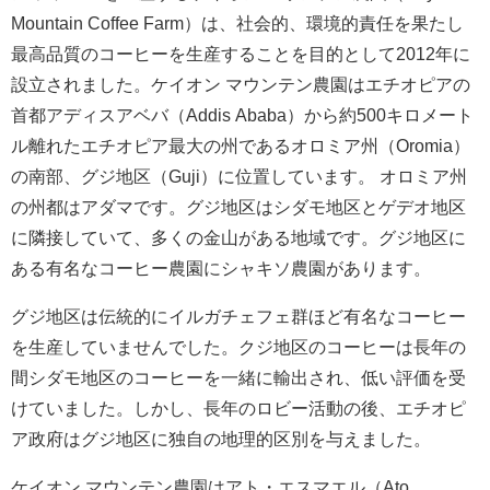
Mountain Coffee Farm）は、社会的、環境的責任を果たし
最高品質のコーヒーを生産することを目的として2012年に
設立されました。ケイオン マウンテン農園はエチオピアの
首都アディスアベバ（Addis Ababa）から約500キロメート
ル離れたエチオピア最大の州であるオロミア州（Oromia）
の南部、グジ地区（Guji）に位置しています。 オロミア州
の州都はアダマです。グジ地区はシダモ地区とゲデオ地区
に隣接していて、多くの金山がある地域です。グジ地区に
ある有名なコーヒー農園にシャキソ農園があります。
グジ地区は伝統的にイルガチェフェ群ほど有名なコーヒー
を生産していませんでした。クジ地区のコーヒーは長年の
間シダモ地区のコーヒーを一緒に輸出され、低い評価を受
けていました。しかし、長年のロビー活動の後、エチオピ
ア政府はグジ地区に独自の地理的区別を与えました。
ケイオン マウンテン農園はアト・エスマエル（Ato