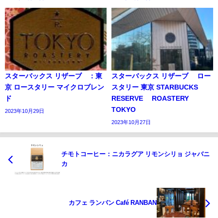
スターバックス リザーブ®：東
スターバックス リザーブ® ロー
京 ロースタリー マイクロブレン
スタリー 東京 STARBUCKS
ド™
RESERVE® ROASTERY
TOKYO
2023年10月29日
2023年10月27日
チモトコーヒー：ニカラグア リモンシリョ ジャバニ
カ
カフェ ランバン Café RANBAN