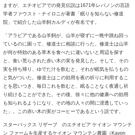
ますが、エチオピアでの発見伝説は1671年レバノンの言語
学者ファウスト・ナイロニが著書「眠りを知らない修道
院」で紹介した山羊飼カルディが有名です。
「アラビアである山羊飼が、山羊が寝ずに一晩中跳ね回っ
ているのに困って、修道士に相談に行った。修道士は山羊
が何か特効のある草木を食べたに違いないと周辺を探す
と、食い荒らされた赤い木の実を発見した。そして、その
実を持ち帰り、ゆでた汁を飲むと、それが眠気を払うもの
と気がついた。修道士はこの効用を夜の祈りに利用するこ
とを思いつき、毎日これを飲むと、眠ることなく夜通し祈
り続けることができた。その後、徐々に他の健康への効用
も知られるようになり、その地の人々の間に浸透していっ
た」。この赤い木の実がコーヒーであるという説です。
スターバックス リザーブ®のエチオピア ケイオン マウンテ
ン ファームを生産するケイオン マウンテン農園（Kayon