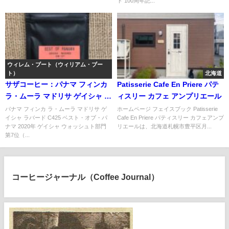
ド 100周年記...
ウィレム・ブート（ウィリアム・ブー
ト）
北海道
サザコーヒー：パナマ フィンカ
Patisserie Cafe En Priere パテ
ラ・ムーラ マドリサ ゲイシャ ラ
ィスリー カフェ アンプリエール
バード C425 ベスト・オブ・パ
パナマ フィンカ ラ・ムーラ マドリサ ゲ
ホームページ フェイスブック Patisserie
イシャ ラバード C425 ベスト・オブ・パ
Cafe En Priere パティスリー カフェアンプ
ナマ 2020年 ゲイシャ ウォッシ
ナマ 2020年 ゲイシャ ウォッシュト部門
リエールは、北海道札幌市豊平区月...
ュト部門 第7位（サンプル）
第7位（...
コーヒージャーナル（Coffee Journal）