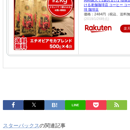
同時購入で1袋おまけ】喫茶
ける老舗珈琲店 コーヒー コ
琲 珈琲豆
価格：2484円（税込、送料無
(2019/1/26時点)
楽
LINE
スターバックス
の関連記事