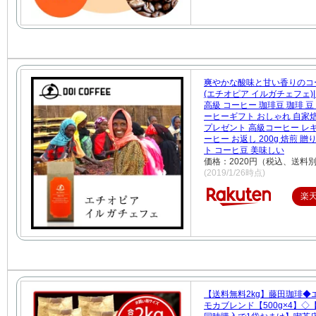
爽やかな酸味と甘い香りのコ
(エチオピア イルガチェフェ)
高級 コーヒー 珈琲豆 珈琲 豆 
ーヒーギフト おしゃれ 自家焙煎 
プレゼント 高級コーヒー レ
ーヒー お返し 200g 焙煎 贈
ト コーヒ豆 美味しい
価格：2020円（税込、送料別
(2019/1/26時点)
楽
【送料無料2kg】藤田珈琲◆
モカブレンド【500g×4】◇