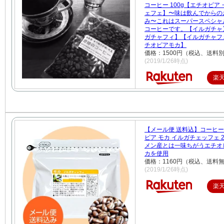
コーヒー 100g【エチオピア
ェフェ】〜味は飲んでからの
み〜これはスーパースペシャ
コーヒーです。【イルガチャ
ガチャフィ】【イルガチャフ
チオピアモカ】
価格：1500円（税込、送料別
(2019/1/26時点)
楽
【メール便 送料込】コーヒー
ピア モカ イルガチェッフェ 2
メン産とは一味ちがうエチオ
カを使用
価格：1160円（税込、送料無
(2019/1/26時点)
楽