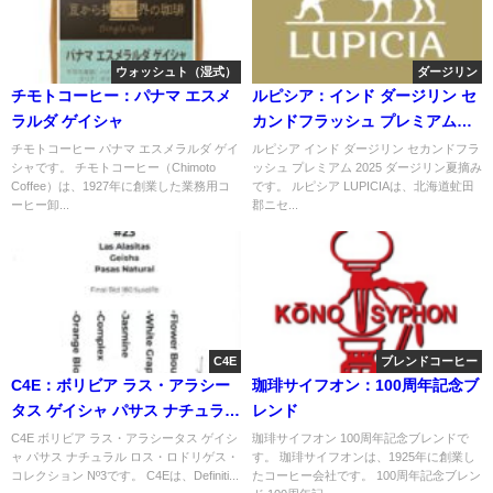
ウォッシュト（湿式）
ダージリン
チモトコーヒー：パナマ エスメ
ルピシア：インド ダージリン セ
ラルダ ゲイシャ
カンドフラッシュ プレミアム
2025 ダージリン夏摘み
チモトコーヒー パナマ エスメラルダ ゲイ
ルピシア インド ダージリン セカンドフラ
シャです。 チモトコーヒー（Chimoto
ッシュ プレミアム 2025 ダージリン夏摘み
Coffee）は、1927年に創業した業務用コ
です。 ルピシア LUPICIAは、北海道虻田
ーヒー卸...
郡ニセ...
C4E
ブレンドコーヒー
C4E：ボリビア ラス・アラシー
珈琲サイフオン：100周年記念ブ
タス ゲイシャ パサス ナチュラル
レンド
ロス・ロドリゲス・コレクショ
C4E ボリビア ラス・アラシータス ゲイシ
珈琲サイフオン 100周年記念ブレンドで
ャ パサス ナチュラル ロス・ロドリゲス・
す。 珈琲サイフオンは、1925年に創業し
ン Nº3
コレクション Nº3です。 C4Eは、Definiti...
たコーヒー会社です。 100周年記念ブレン