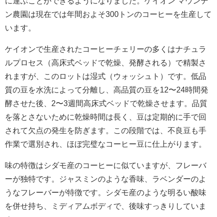
に運ぶことができるようになりました。ケイオン マウンテ
ン農園は現在では年間およそ300トンのコーヒーを生産して
います。
ケイオンで生産されたコーヒーチェリーの多くはナチュラ
ルプロセス（高床式ベッドで乾燥、発酵される）で精製さ
れますが、このロットは湿式（ウォッシュト）です。低品
質の豆を水洗によって分離し、高品質の豆を12〜24時間発
酵させた後、2〜3週間高床式ベッドで乾燥させます。品質
を落とさないために乾燥時間は長く、豆は定期的に手で回
されて欠点の発生を防ぎます。この段階では、不良豆も手
作業で選別され、ほぼ完璧なコーヒー豆に仕上がります。
味の特徴はシダモ産のコーヒーに似ていますが、フレーバ
ーが独特です。ジャスミンのような香味、ラベンダーのよ
うなフレーバーが特徴です。シダモ産のような明るい酸味
を併せ持ち、ミディアムボディで、後味すっきりしていま