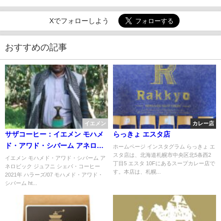
Xでフォローしよう
おすすめの記事
イエメン
カレー店
サザコーヒー：イエメン モハメ
らっきょ エスタ店
ド・アワド・シバーム アネロビ
ホームページ インスタグラム らっきょ エ
スタ店は、北海道札幌市中央区北5条西2
ック ジュフニ シェバ・コーヒー
イエメン モハメド・アワド・シバーム ア
丁目5 エスタ 10Fにあるスープカレー店で
ネロビック ジュフニ シェバ・コーヒー
2021年 ハラーズ/07
す。本店は、札幌...
2021年 ハラーズ/07 モハメド・アワド・
シバーム ht...