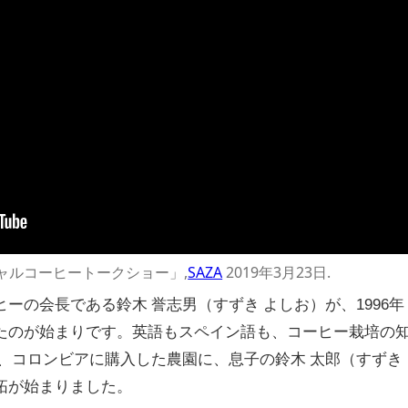
ャルコーヒートークショー」,
SAZA
2019年3月23日.
ーの会長である鈴木 誉志男（すずき よしお）が、1996年
たのが始まりです。英語もスペイン語も、コーヒー栽培の
、コロンビアに購入した農園に、息子の鈴木 太郎（すずき
拓が始まりました。