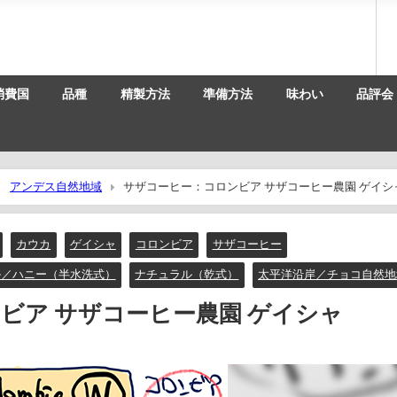
消費国
品種
精製方法
準備方法
味わい
品評会
アンデス自然地域
サザコーヒー：コロンビア サザコーヒー農園 ゲイシ
カウカ
ゲイシャ
コロンビア
サザコーヒー
ル／ハニー（半水洗式）
ナチュラル（乾式）
太平洋沿岸／チョコ自然地
ビア サザコーヒー農園 ゲイシャ