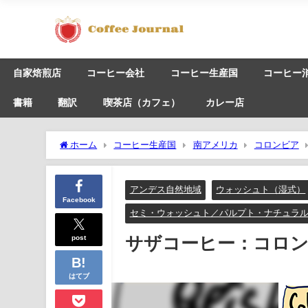
自家焙煎店
コーヒー会社
コーヒー生産国
コーヒー
書籍
翻訳
喫茶店（カフェ）
カレー店
ホーム
コーヒー生産国
南アメリカ
コロンビア
アンデス自然地域
ウォッシュト（湿式）
Facebook
セミ・ウォッシュト／パルプト・ナチュラ
post
サザコーヒー：コロン
はてブ