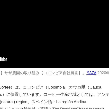
いま】サザ農園の取り組み【コロンビア自社農園】」,
SAZA
2020
Coffee）は、コロンビア（Colombia）カウカ県（Cauca
Timbio）に位置しています。コーヒー生産地域としては、アン
ral) region、スペイン語：La región Andina​​​
／チョコ自然地域（英語：The Pacífico/Chocó (natural)