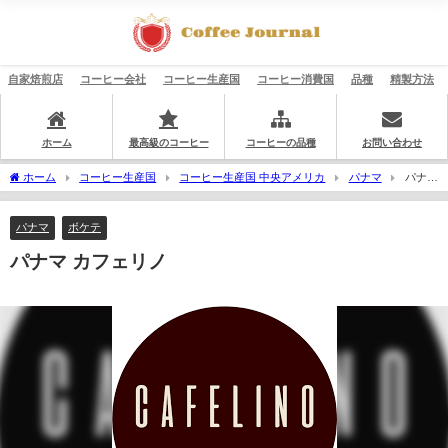
自家焙煎店
コーヒー会社
コーヒー生産国
コーヒー消費国
品種
精製方法
ホーム
最高級のコーヒー
コーヒーの品種
お問い合わせ
ホーム
コーヒー生産国
コーヒー生産国 中央アメリカ
パナマ
パナマ
カフェリノ
パナマ
ボケテ
パナマ カフェリノ