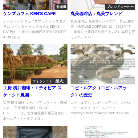
北海道
ブレンドコーヒー
ケンズカフェ KEN'S CAFE
丸美珈琲店：丸美ブレンド
ホームページ フェイスブック インスタグ
丸美珈琲店 丸美ブレンドです。 丸美珈琲
ラム ツイッター ケンズカフェ KEN'S
店（MARUMI COFFEE）は、2006年4月
CAFEは、北海道札幌市西区琴似1条6丁目
に創業した北海道札幌市中央区に本店を置
4-18にある...
くスペシャル...
ウォッシュト（湿式）
インドネシア
工房 横井珈琲：エチオピア ス
コピ・ルアク（コピ・ルアッ
ケ・クト農園
ク）の歴史
工房 横井珈琲 エチオピア スケ・クト農園
コピ・ルアク（コピ・ルアック）の歴史
です。 工房 横井珈琲（YOKOI
コピ・ルアク コピ・ルアック
COFFEE）は、北海道札幌市西区発寒に
https://youtu.be/cvIl4mpPMkk "Our Wo...
あったスペシャルティコ...