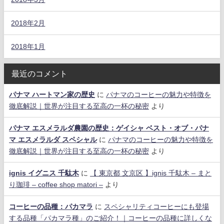
2018年2月
2018年1月
最近のコメント
パナマ ハートマン家の歴史
に
パナマのコーヒーの魅力や特徴を
徹底解説｜世界が注目する至高の一杯の秘密
より
パナマ エスメラルダ農園の歴史：ゲイシャ ベスト・オブ・パナ
マ エスメラルダ スペシャル
に
パナマのコーヒーの魅力や特徴を
徹底解説｜世界が注目する至高の一杯の秘密
より
ignis イグニス 千駄木
に
【 東京都 文京区 】ignis 千駄木 – まと
り珈琲 – coffee shop matori –
より
コーヒーの品種：パカマラ
に
スペシャリティコーヒーにも登場
する品種「パカマラ種」のご紹介！｜コーヒーの品種に詳しくな