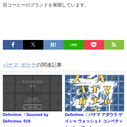
煎コーヒーのブランドを展開しています。
LINE
パナマ
,
ボケテ
の関連記事
Definitive.：Sourced by
Definitive.：パナマ アダウラ ゲ
Definitive. 019
イシャ ウォッシュト コンペティ