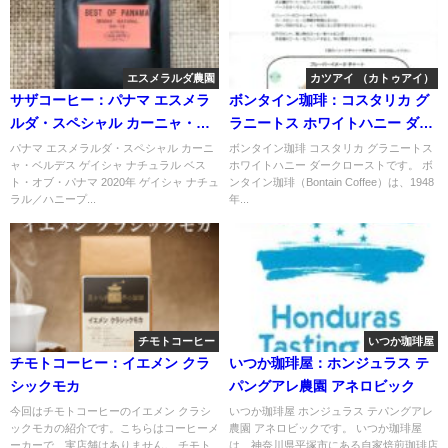
エスメラルダ農園
カツアイ （カトゥアイ）
サザコーヒー：パナマ エスメラ
ボンタイン珈琲：コスタリカ グ
ルダ・スペシャル カーニャ・ベ
ラニートス ホワイトハニー ダー
ルデス ゲイシャ ナチュラル ベス
クロースト
パナマ エスメラルダ・スペシャル カーニ
ボンタイン珈琲 コスタリカ グラニートス
ャ・ベルデス ゲイシャ ナチュラル ベス
ホワイトハニー ダークローストです。 ボ
ト・オブ・パナマ 2020年 ゲイシ
ト・オブ・パナマ 2020年 ゲイシャ ナチュ
ンタイン珈琲（Bontain Coffee）は、1948
ャ ナチュラル／ハニープロセス
ラル／ハニープ...
年...
部門 第16位
チモトコーヒー
いつか珈琲屋
チモトコーヒー：イエメン クラ
いつか珈琲屋：ホンジュラス テ
シックモカ
パングアレ農園 アネロビック
今回はチモトコーヒーのイエメン クラシ
いつか珈琲屋 ホンジュラス テパングアレ
ックモカの紹介です。こちらはコーヒーメ
農園 アネロビックです。 いつか珈琲屋
ーカーで、実店舗はありません。 チモト
は、神奈川県平塚市にある自家焙煎珈琲店