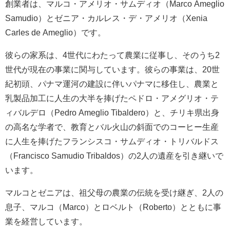
創業者は、マルコ・アメリオ・サムディオ（Marco Ameglio
Samudio）とゼニア・カルレス・デ・アメリオ（Xenia
Carles de Ameglio）です。
彼らの家系は、4世代にわたって農業に従事し、そのうち2
世代が現在の事業に関与しています。彼らの事業は、20世
紀初頭、パナマ運河の建設に伴いパナマに移住し、農業と
乳製品加工に人生の大半を捧げたペドロ・アメグリオ・テ
ィバルデロ（Pedro Ameglio Tibaldero）と、チリキ県出身
の高名な学者で、教育とバル火山の斜面でのコーヒー生産
に人生を捧げたフランシスコ・サムディオ・トリバルドス
（Francisco Samudio Tribaldos）の2人の遺産を引き継いで
います。
マルコとゼニアは、祖父母の農業の伝統を受け継ぎ、2人の
息子、マルコ（Marco）とロベルト（Roberto）とともに事
業を経営しています。