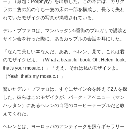
ー』（原題：Porphyry）を出版した。この本には、カリグ
ラの二隻の船のうち一隻の床の一部を構成し、長らく失わ
れていたモザイクの写真が掲載されている。
デル・ブファロは、マンハッタン5番街のブルガリで講演と
サイン会を行った際に、あるカップルの会話を耳にした。
「なんて美しい本なんだ。ああ、ヘレン、見て、これは君
のモザイクだよ。（
What a beautiful book. Oh, Helen, look,
that's your mosaic.）」「ええ、それは私のモザイクよ。
（
Yeah, that's my mosaic.）」
驚いたデル・ブファロは、
すぐにサイン会を終えて2人を探
した。彼らはこのモザイクが、パーク・アベニュー（マン
ハッタン）にあるヘレンの自宅のコーヒーテーブルだと教
えてくれた。
ヘレンとは、ヨーロッパのアンティークを扱うギャラリー