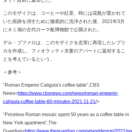
タリア政府に返却した。
このモザイクは、コーヒーや紅茶、時には花瓶が置かれて
いた痕跡を消すために徹底的に洗浄された後、2021年3月
にネミ湖の古代ローマ船博物館で公開された。
デル・ブファロは、この
モザイクを忠実に再現したレプリ
カを作成し、
フィオラッティ夫妻のアパートに返却するこ
とを考えているという。
＜参考＞
"Roman Emperor Caligula's coffee table",CBS
News<
https://www.cbsnews.com/news/roman-emperor-
caligula-coffee-table-60-minutes-2021-11-21/
>
"Priceless Roman mosaic spent 50 years as a coffee table in
New York apartment",The
Guardian<
https://www.theguardian.com/artanddesign/2021/nov