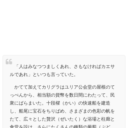
「人はみなつつましくあれ、さもなければカエサ
ルであれ」といつも言っていた。
かてて加えてカリグラはユリア公会堂の屋根のて
っぺんから、相当額の貨幣を数日間にわたって、民
衆にばらまいた。十段櫂（かい）の快速船を建造
し、船尾に宝石をちりばめ、さまざまの色彩の帆を
たて、広々とした贅沢（ぜいたく）な浴場と柱廊と
食堂を設け、さらにたくさんの種類の葡萄（ぶど