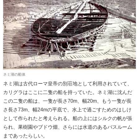
ネミ湖の船体
ネミ湖は古代ローマ皇帝の別荘地として利用されていて、
カリグラはここに二隻の船を持っていた。ネミ湖に沈んだ
この二隻の船は、一隻が長さ70m、幅20m、もう一隻が長
さ長さ73m、幅24mの平底で、水上で過ごすためのはしけ
として作られたと考えられる。
船の上にはシルクの帆が張
られ、果樹園やブドウ畑、さらには水道のあるバスルーム
まであったらしい。