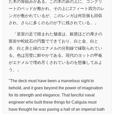
た木の骨組みがある。この木の床の上に、コンクリ
ートのベッドが敷かれ、その上に2フィート四方のレ
ンガが敷かれているが、このレンガは何百個も回収
され、さらに多くのものが下に残されている。」
「皇室の足で踏まれた舗道は、銀貨ほどの厚さの
斑岩や蛇紋石の円盤でできており、白と金、白と
赤、白と赤と緑のエナメルの分割線で縁取られてい
る。色は完璧に鮮やかである。現代のヨットの甲板
がエナメルで埋め尽くされているのを想像してみよ
う。」
"The deck must have been a marvelous sight to
behold, and it goes beyond the power of imagination
for its strength and elegance. That fanciful naval
engineer who built these things for Caligula must
have thought he was paving a hall of an imperial bath