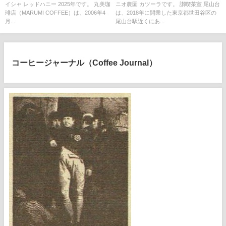
イシャ レッドハニー 2025年です。 丸美珈
ニオ農園 カツーラです。 讃喫茶室 尾山台
琲店（MARUMI COFFEE）は、2006年4
は、2018年に開業した東京都世田谷区の
月...
尾山台駅近くにあ...
コーヒージャーナル（Coffee Journal）