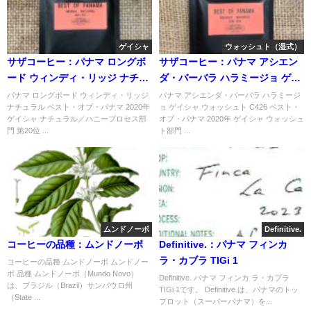
ゲイシャ
ウォッシュト（湿式）
サザコーヒー：パナマ ロングボ
サザコーヒー：パナマ アシエン
ード ウィンディ・リッジ ナチュ
ダ・バーバラ ハラミージョ ゲイ
ラル ベスト・オブ・パナマ 2020
シャ ウォッシュト C426 ベス
パナマ ロングボード ウィンディ・リッジ
パナマ アシエンダ・バーバラ ハラミージ
ナチュラル ベスト・オブ・パナマ 2020年
ョ ゲイシャ ウォッシュト C426 ベスト・
年 ゲイシャ ナチュラル／ハニー
ト・オブ・パナマ 2020年 ゲイシ
ゲイシャ ナチュラル／ハニープロセス部
オブ・パナマ 2020年 ゲイシャ ウォッシュ
プロセス部門 第20位
ャ ウォッシュト部門 第4位
門 第20位 ...
ト部門 ...
ムンドノーボ
Definitive.
コーヒーの品種：ムンドノーボ
Definitive.：パナマ フィンカ
ラ・カブラ TIGi 1
コーヒーの品種 ムンドノーボ ムンドノー
ボ 品種 ムンドノーボ（Mundo Novo）
Definitive. パナマ フィンカ ラ・カブラ
は、ブラジル（Brazil）サンパウロ州
TIGi 1です。 Definitive.は、パナマのトッ
（State ...
プロット（スーパーパナマ）を...