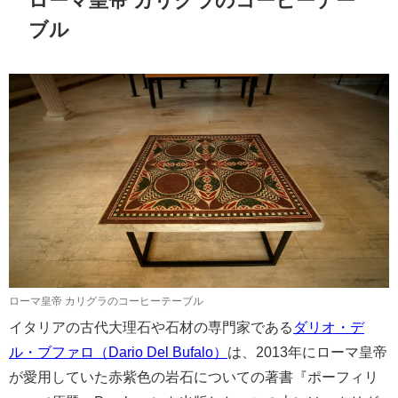
ブル
ローマ皇帝 カリグラのコーヒーテーブル
イタリアの古代大理石や石材の専門家である
ダリオ・デ
ル・ブファロ（Dario Del Bufalo）
は、2013年に
ローマ皇帝
が愛用していた赤紫色の岩石についての著書『ポーフィリ