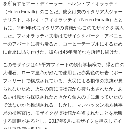
を所有するアートディーラー、ヘレン・フィオラッティ
（Helen Fioratti）のことだ。彼女は夫のイタリア人ジャー
ナリスト、
ネレオ・フィオラッティ（Nereo Fioratti）とと
もに、1960年代に
イタリアの貴族からこのモザイクを購入
した。フィオラッティ
夫妻はモザイクをパーク・アベニュ
ーのアパートに持ち帰ると、コーヒーテーブルにするため
に台座に貼り付けた。彼らは45年間それを所持し続けた。
このモザイクは4.5平方フィートの幾何学模様で、緑と白の
大理石、ローマ皇帝が好んで使用した赤紫色の班岩（
ポー
フィリー）で構成されている。火災による損傷の痕跡が見
られないため、火災の前に博物館から持ち出されたか、あ
るいは湖から採取されたときから個人の手に渡っていたの
ではないかと推測される。しかし、マンハッタン地方検事
局の検察官は、モザイクが博物館から盗まれたことを示唆
する証拠があるとし、2017年9月にモザイクを押収してイ