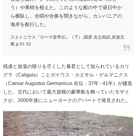
う）や果樹を植えた。このような船の中で昼日中か
ら横臥し、合唱や合奏を聞きながら、カンパニアの
海岸を航行した。
スエトニウス『ローマ皇帝伝』（下）,国原 吉之助訳,岩波文
庫.p.51-52
残虐と放蕩の限りを尽くした暴君として知られているカリ
グラ（Caligula）ことガイウス・カエサル・ゲルマニクス
（Caesar Augustus Germanicus 在位：37年 - 41年）が建造
した、古代において最大規模の豪華船を飾っていたモザイ
クが、2000年後にニューヨークのアパートで発見された。