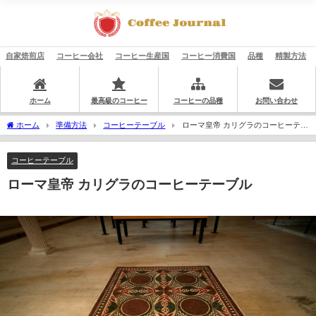
自家焙煎店
コーヒー会社
コーヒー生産国
コーヒー消費国
品種
精製方法
ホーム
最高級のコーヒー
コーヒーの品種
お問い合わせ
ホーム
準備方法
コーヒーテーブル
ローマ皇帝 カリグラのコーヒーテー
ブル
コーヒーテーブル
ローマ皇帝 カリグラのコーヒーテーブル