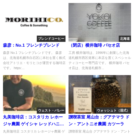
ブレンドコーヒー
北海道
森彦：No.1 フレンチブレンド
（閉店）横井珈琲 パセオ店
森彦 No.1 フレンチブレンドです。 森彦
工房 横井珈琲は、1996年に創業した北海
は、北海道札幌市白石区に本社を置く株式
道札幌市西区発寒に本店を置くスペシャル
会社アトリエ・モリヒコが運営する珈琲店
ティコーヒー専門店です。 横井珈琲 パセ
です。 https:...
オ店は、北海道札幌市...
ウェスト・バレー
ウォッシュト（湿式）
丸美珈琲店：コスタリカ レホー
讃喫茶室 尾山台：グアテマラ ド
ジャ農園 ゲイシャ レッドハニー
ン・アントニオ農園 カツーラ
2025年
丸美珈琲店 コスタリカ レホージャ農園 ゲ
讃喫茶室 尾山台 グアテマラ ドン・アント