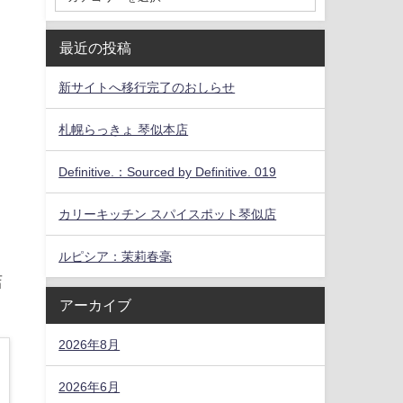
最近の投稿
新サイトへ移行完了のおしらせ
札幌らっきょ 琴似本店
Definitive.：Sourced by Definitive. 019
カリーキッチン スパイスポット琴似店
ルピシア：茉莉春毫
店
アーカイブ
2026年8月
2026年6月