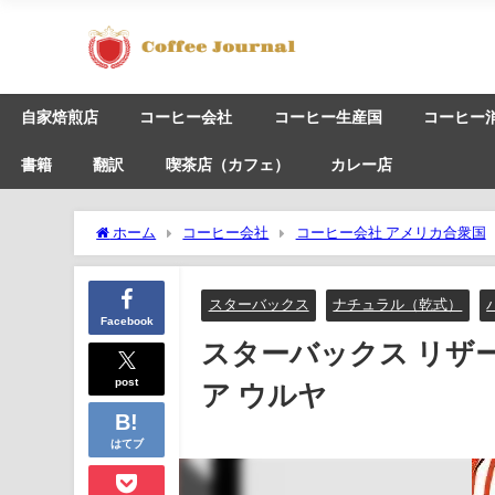
自家焙煎店
コーヒー会社
コーヒー生産国
コーヒー
書籍
翻訳
喫茶店（カフェ）
カレー店
ホーム
コーヒー会社
コーヒー会社 アメリカ合衆国
ニア ウルヤ
スターバックス
ナチュラル（乾式）
Facebook
スターバックス リザ
post
ア ウルヤ
はてブ