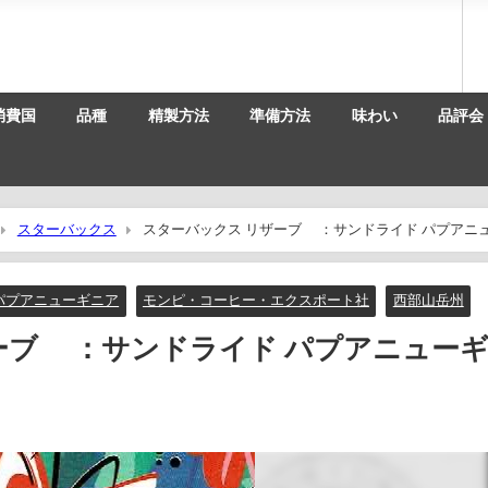
消費国
品種
精製方法
準備方法
味わい
品評会
スターバックス
スターバックス リザーブ® ：サンドライド パプアニ
パプアニューギニア
モンピ・コーヒー・エクスポート社
西部山岳州
ーブ® ：サンドライド パプアニュー