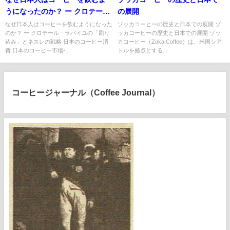
うになったのか？ ー クロテー
の展開
ル・ラパイユの「刷り込み」と
なぜ日本人はコーヒーを飲むようになった
ゾッカコーヒーの歴史と日本での展開 ゾ
のか？ ー クロテール・ラパイユの「刷り
ッカコーヒーの歴史と日本での展開 ゾッ
ネスレの戦略
込み」とネスレの戦略 日本のコーヒー消
カコーヒー（Zoka Coffee）は、米国シア
費 日本のコーヒー市場-...
トルを拠点とする...
コーヒージャーナル（Coffee Journal）