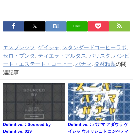
LINE
エスプレッソ
,
ゲイシャ
,
スタンダードコーヒーラボ
,
セロ・プンタ
,
ティエラ・アルタス
,
バリスタ
,
バンビ
ート・エステート・コーヒー
,
パナマ
,
発酵精製
の関
連記事
Definitive.：Sourced by
Definitive.：パナマ アダウラ ゲ
Definitive. 019
イシャ ウォッシュト コンペティ