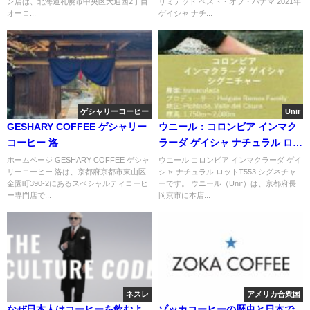
ン店は、北海道札幌市中央区大通西2丁目
リミテッド ベスト・オブ・パナマ 2021年
パナマ 2021年 ゲイシャ ナチュ
オーロ...
ゲイシャ ナチ...
ラル部門 第2位
ゲシャリーコーヒー
Unir
GESHARY COFFEE ゲシャリー
ウニール：コロンビア インマク
コーヒー 洛
ラーダ ゲイシャ ナチュラル ロッ
トT553 シグネチャー
ホームページ GESHARY COFFEE ゲシャ
ウニール コロンビア インマクラーダ ゲイ
リーコーヒー 洛は、京都府京都市東山区
シャ ナチュラル ロットT553 シグネチャ
金園町390-2にあるスペシャルティコーヒ
ーです。 ウニール（Unir）は、京都府長
ー専門店で...
岡京市に本店...
ネスレ
アメリカ合衆国
なぜ日本人はコーヒーを飲むよ
ゾッカコーヒーの歴史と日本で