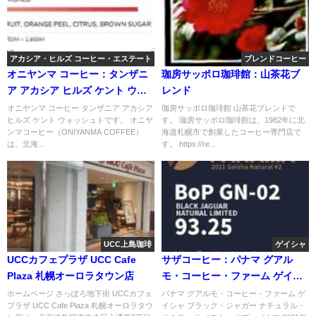
アカシア・ヒルズ コーヒー・エステート
ブレンドコーヒー
オニヤンマ コーヒー：タンザニ
珈房サッポロ珈琲館：山茶花ブ
ア アカシア ヒルズ ケント ウォ
レンド
ッシュト
オニヤンマ コーヒー タンザニア アカシア
珈房サッポロ珈琲館 山茶花ブレンドで
ヒルズ ケント ウォッシュトです。 オニヤ
す。 珈房サッポロ珈琲館は、1982年に北
ンマコーヒー（ONIYANMA COFFEE）
海道札幌市で創業したコーヒー専門店で
は、北海...
す。 https://re...
UCC上島珈琲
ゲイシャ
UCCカフェプラザ UCC Cafe
サザコーヒー：パナマ グアル
Plaza 札幌オーロラタウン店
モ・コーヒー・ファーム ゲイシ
ャ ブラック・ジャガー ナチュラ
ホームページ さっぽろ地下街 UCCカフェ
パナマ グアルモ・コーヒー・ファーム ゲ
プラザ UCC Cafe Plaza 札幌オーロラタウ
イシャ ブラック・ジャガー ナチュラル・
ル・リミテッド ベスト・オブ・