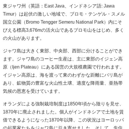
東ジャワ州（英語：East Java、インドネシア語: Jawa
Timur）は起伏の激しい地域で、ブロモ・テンゲル・スメル
国立公園（Bromo Tengger Semeru National Park）内にそ
びえる標高3,676mの活火山であるブロモ山をはじめ、多く
の火山があります。
ジャワ島は大きく東部、中央部、西部に分けることができ
ます。ジャワ島のコーヒー生産は、主に東部のイジェン高
原（Ijen Plateau）にある国営の大規模農園で行われます。
イジャン高原は、海を渡って東のわずかな距離にバリ島が
あり、鉱物質の豊富な火山性土壌、適度な降雨量、亜熱帯
気候の恩恵を受けています。
オランダによる強制栽培制度は1850年頃から陰りを見せ、
1870年に廃止されました。個人がインドネシアで土地を賃
借できるようになった1870年以降、この状況はヨーロッパ
の起業家たちをジャワ島に引き寄せました。そして、先住