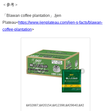
＜参考＞
「Blawan coffee plantation」,Ijen
Plateau<
https://www.ijenplateau.com/ijen-s-facts/blawan-
coffee-plantation
>
&#32887;&#20154;&#12398;&#29640;&#2