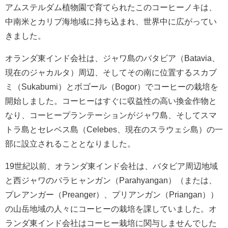
アムステルダム植物園で育てられたこのコーヒーノキは、
中南米とカリブ海地域に持ち込まれ、世界中に広がってい
きました。
オランダ東インド会社は、ジャワ島のバタビア（Batavia、
現在のジャカルタ）周辺、そしてその南に位置するスカブ
ミ（Sukabumi）とボゴール（Bogor）でコーヒーの栽培を
開始しました。コーヒーはすぐに収益性の高い換金作物と
なり、コーヒープランテーションがジャワ島、そしてスマ
トラ島とセレベス島（Celebes、現在のスラウェシ島）の一
部に設立されることとなりました。
19世紀以前、オランダ東インド会社は、バタビア周辺地域
と西ジャワのパラヒャンガン（Parahyangan）（または、
プレアンガー（Preanger）、プリアンガン（Priangan））
の山岳地域の人々にコーヒーの栽培を課していました。オ
ランダ東インド会社はコーヒー栽培に関与しませんでした