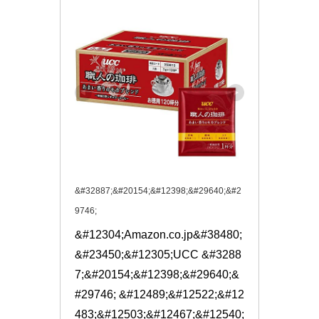
&#32887;&#20154;&#12398;&#29640;&#2
9746;
&#12304;Amazon.co.jp&#38480;
&#23450;&#12305;UCC &#3288
7;&#20154;&#12398;&#29640;&
#29746; &#12489;&#12522;&#12
483;&#12503;&#12467;&#12540;