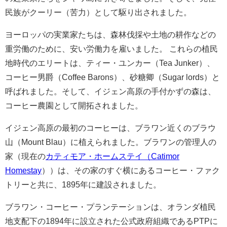
民族がクーリー（苦力）として駆り出されました。
ヨーロッパの実業家たちは、森林伐採や土地の耕作などの
重労働のために、安い労働力を雇いました。 これらの植民
地時代のエリートは、ティー・ユンカー（Tea Junker）、
コーヒー男爵（Coffee Barons）、砂糖卿（Sugar lords）と
呼ばれました。そして、イジェン高原の手付かずの森は、
コーヒー農園として開拓されました。
イジェン高原の最初のコーヒーは、ブラワン近くのブラウ
山（Mount Blau）に植えられました。ブラワンの管理人の
家（現在の
カティモア・ホームステイ（Catimor
Homestay
））は、その家のすぐ横にあるコーヒー・ファク
トリーと共に、1895年に建設されました。
ブラワン・コーヒー・プランテーションは、オランダ植民
地支配下の1894年に設立された公式政府組織であるPTPに