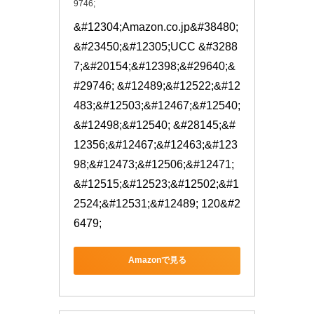
9746;
&#12304;Amazon.co.jp&#38480;
&#23450;&#12305;UCC &#3288
7;&#20154;&#12398;&#29640;&
#29746; &#12489;&#12522;&#12
483;&#12503;&#12467;&#12540;
&#12498;&#12540; &#28145;&#
12356;&#12467;&#12463;&#123
98;&#12473;&#12506;&#12471;
&#12515;&#12523;&#12502;&#1
2524;&#12531;&#12489; 120&#2
6479;
Amazonで見る