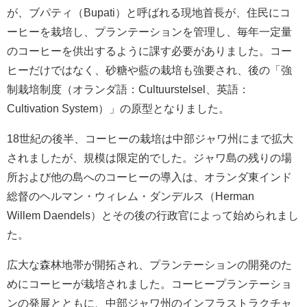
が、ブパティ（Bupati）と呼ばれる現地首長が、住民にコ
ーヒーを栽培し、プランテーションを管理し、毎年一定量
のコーヒーを供出するように課す必要がありました。コー
ヒーだけではなく、砂糖や藍の栽培も強要され、後の「強
制栽培制度（オランダ語：Cultuurstelsel、英語：
Cultivation System）」の原型となりました。
18世紀の後半、コーヒーの栽培は中部ジャワ州にまで拡大
されましたが、規模は限定的でした。ジャワ島の残りの場
所および他の島へのコーヒーの導入は、オランダ東インド
総督のヘルマン・ウィレム・ダンデルス（Herman
Willem Daendels）とその後の行政官によって始められまし
た。
広大な森林地帯が開拓され、プランテーションの開発のた
めにコーヒーが栽培されました。コーヒープランテーショ
ンの発展とともに、中部ジャワ州のインフラストラクチャ