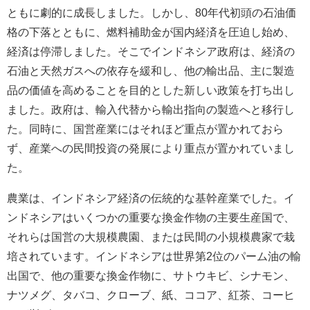
ともに劇的に成長しました。しかし、80年代初頭の石油価
格の下落とともに、燃料補助金が国内経済を圧迫し始め、
経済は停滞しました。そこでインドネシア政府は、経済の
石油と天然ガスへの依存を緩和し、他の輸出品、主に製造
品の価値を高めることを目的とした新しい政策を打ち出し
ました。政府は、輸入代替から輸出指向の製造へと移行し
た。同時に、国営産業にはそれほど重点が置かれておら
ず、産業への民間投資の発展により重点が置かれていまし
た。
農業は、インドネシア経済の伝統的な基幹産業でした。イ
ンドネシアはいくつかの重要な換金作物の主要生産国で、
それらは国営の大規模農園、または民間の小規模農家で栽
培されています。インドネシアは世界第2位のパーム油の輸
出国で、他の重要な換金作物に、サトウキビ、シナモン、
ナツメグ、タバコ、クローブ、紙、ココア、紅茶、コーヒ