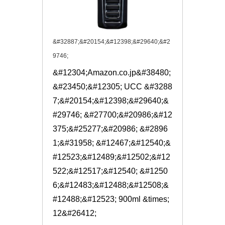
&#32887;&#20154;&#12398;&#29640;&#2
9746;
&#12304;Amazon.co.jp&#38480;
&#23450;&#12305; UCC &#3288
7;&#20154;&#12398;&#29640;&
#29746; &#27700;&#20986;&#12
375;&#25277;&#20986; &#2896
1;&#31958; &#12467;&#12540;&
#12523;&#12489;&#12502;&#12
522;&#12517;&#12540; &#1250
6;&#12483;&#12488;&#12508;&
#12488;&#12523; 900ml &times;
12&#26412;