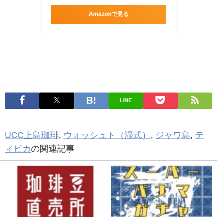
Amazonで見る
LINE
UCC上島珈琲
,
ウォッシュト（湿式）
,
ジャワ島
,
テ
ィピカ
の関連記事