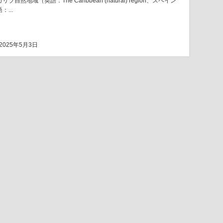
カリブ自然地域（英語：The Caribbean (natural) region、スペイン
：...
2025年5月3日