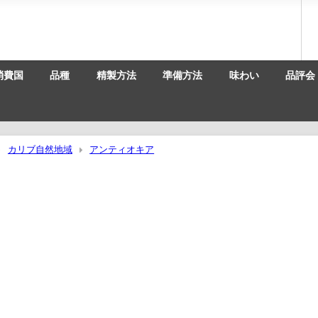
消費国
品種
精製方法
準備方法
味わい
品評会
カリブ自然地域
アンティオキア