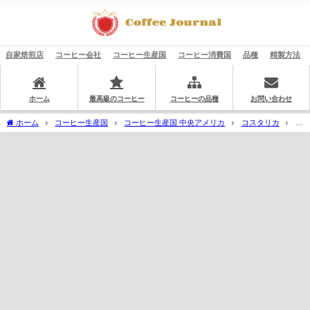
自家焙煎店
コーヒー会社
コーヒー生産国
コーヒー消費国
品種
精製方法
ホーム
最高級のコーヒー
コーヒーの品種
お問い合わせ
ホーム
コーヒー生産国
コーヒー生産国 中央アメリカ
コスタリカ
セ
ントラル・バレー
ベネフィシオ ブルマス・デル・スルキ社