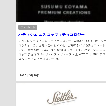
チョコレート
パティシエ エス コヤマ：チョコロジー
チョコロジー チョコロジー チョコロジー（CHOCOLOGY）は、シ
コラティエの小山 進（こやま すすむ）が毎年創作するチョコレート
です。 食べ方は、3分の1ずつ番号順に3周します。 パティシエ エス
コヤマ チョコロジー ザ・ベスト ザ・ベスト 上 2024年 下 2025年 ス
スム コヤマズ チョコロジー 202...
2026年3月28日