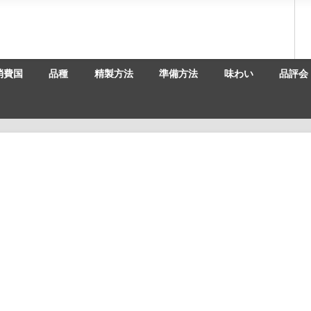
消費国
品種
精製方法
準備方法
味わい
品評会